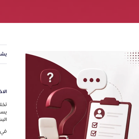
يشا
الاخ
تخل
يسا
الب
في 