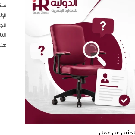
مش
الإ
الج
الت
هنا
باحثين عن عمل