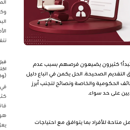
الم
وكث
الب
الأ
تتف
قبل
 تبدأ؟ كثيرون يضيعون فرصهم بسبب عدم
اكت
التقديم الصحيحة. الحل يكمن في اتباع دليل
(وكي
ف الحكومية والخاصة ونصائح لتجنب أبرز
في 
يين على حد سواء.
كثي
قان
هو 
 متاحة للأفراد بما يتوافق مع احتياجات
يعر