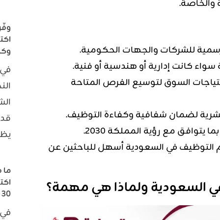
والخاصة.
اكت
رسمية للشركات والجهات الحكومية.
وكي
سواء كانت إدارية أو هندسية أو فنية.
في 
تياجات السوق لتوسيع الفرص المتاحة
الن
الش
البشرية لضمان شفافية وكفاءة التوظيف.
قدر
 يتوافق مع رؤية المملكة 2030.
يظ
التوظيف في السعودية أسهل للباحثين عن
ما 
اكت
في السعودية ولماذا هي مهمة؟
30 يومًا
في 