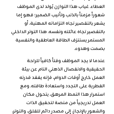
العطاء. غياب هذا التوازن يُولد لدى الموظف
شعوراً مزمناً بالذنب وتأنيب الضمير؛ فهو إما
يشعر بالتقصير تجاه التزاماته المهنية، أو
بالتقصير تجاه عائلته ونفسه. هذا التوتر الداخلي
المستمر يستنزف الطاقة العاطفية والنفسية
بصمت وهدوء.
عندما لا يجد الموظف وقتاً كافياً للراحة
الحقيقية والانفصال الذهني التام عن بيئة
العمل خارج أوقات الدوام، فإنه يفقد قدرته
الفطرية على التجدد واستعادة طاقته. ومع
استمرار هذا النمط المرهق، يتحول مكان
العمل تدريجياً من منصة لتحقيق الذات
والشعور بالإنجاز، إلى مصدر دائم للقلق، والتوتر،