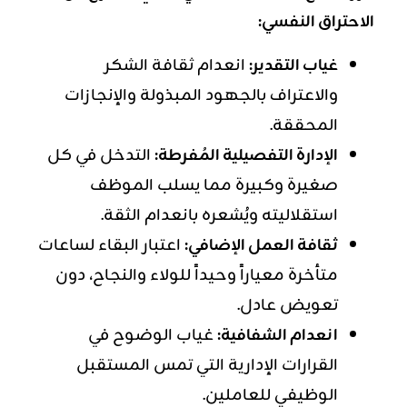
الاحتراق النفسي:
غياب التقدير:
انعدام ثقافة الشكر
والاعتراف بالجهود المبذولة والإنجازات
المحققة.
الإدارة التفصيلية المُفرطة:
التدخل في كل
صغيرة وكبيرة مما يسلب الموظف
استقلاليته ويُشعره بانعدام الثقة.
ثقافة العمل الإضافي:
اعتبار البقاء لساعات
متأخرة معياراً وحيداً للولاء والنجاح، دون
تعويض عادل.
انعدام الشفافية:
غياب الوضوح في
القرارات الإدارية التي تمس المستقبل
الوظيفي للعاملين.