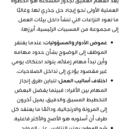
يعد الفهم العميق لجذور المشكلة هو الخطوة
العملية الأولى نحو إيجاد حل جذري لها. وغالبًا
ما تعود النزاعات التي تنشأ داخل بيئات العمل
إلى مجموعة من المسببات الرئيسية، أبرزها:
غموض الأدوار والمسؤوليات:
عندما يفتقر
الموظف إلى الوضوح بشأن حدود مهامه
وأين تبدأ مهام زملائه، يتولد احتكاك يومي
غير مقصود يؤدي إلى تداخل الصلاحيات.
اختلاف أساليب العمل:
تتباين طرق إنجاز
المهام بين الأفراد؛ فبينما يفضل البعض
التخطيط المسبق والدقيق، يميل آخرون
إلى المرونة والارتجالية، ودائمًا ما يعتقد كل
طرف أن أسلوبه هو الأصح والأكثر فاعلية.
شح الموارد:
يعتبر التنافس على الموارد