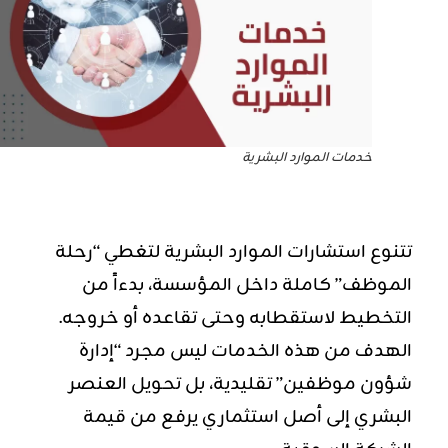
خدمات الموارد البشرية
تتنوع استشارات الموارد البشرية لتغطي “رحلة
الموظف” كاملة داخل المؤسسة، بدءاً من
التخطيط لاستقطابه وحتى تقاعده أو خروجه.
الهدف من هذه الخدمات ليس مجرد “إدارة
شؤون موظفين” تقليدية، بل تحويل العنصر
البشري إلى أصل استثماري يرفع من قيمة