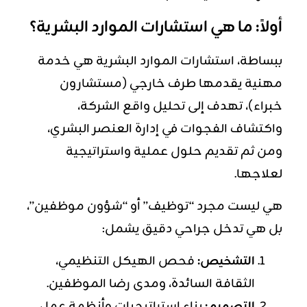
أولاً: ما هي استشارات الموارد البشرية؟
ببساطة، استشارات الموارد البشرية هي خدمة
مهنية يقدمها طرف خارجي (مستشارون
خبراء)، تهدف إلى تحليل واقع الشركة،
واكتشاف الفجوات في إدارة العنصر البشري،
ومن ثم تقديم حلول عملية واستراتيجية
لعلاجها.
هي ليست مجرد “توظيف” أو “شؤون موظفين”،
بل هي تدخل جراحي دقيق يشمل:
التشخيص:
فحص الهيكل التنظيمي،
الثقافة السائدة، ومدى رضا الموظفين.
التصميم:
بناء استراتيجيات وأنظمة عمل