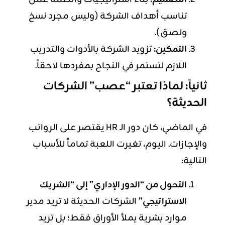
تناسب أهداف الشركة (وليس مجرد نسخ
ولصق).
التمكين:
تزويد الشركة بالأدوات والتدريب
اللازم لتستمر في النجاح بمفردها لاحقاً.
ثانياً: لماذا تعتبر “عصب” الشركات
الحديثة؟
في الماضي، كان دور الـ HR يقتصر على الرواتب
والإجازات. اليوم، تغيرت اللعبة تماماً للأسباب
التالية:
التحول من “الدور الإداري” إلى “الشريك
الاستراتيجي”
الشركات الحديثة لا تريد مدير
موارد بشرية يملأ الأوراق فقط؛ بل تريد