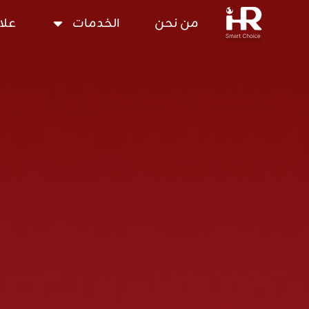
من نحن
الخدمات
علا