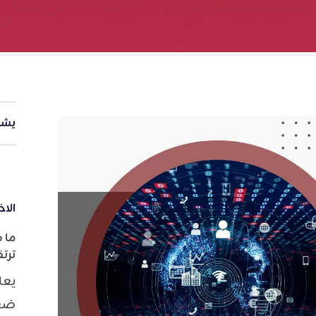
يشا
الاخ
ما 
ترت
يعا
ضعف