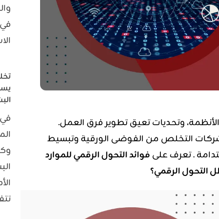
وال
في 
الا
تخل
يسا
الب
في 
لأنظمة، وتحديات تعيق تطوير فرق العمل.
الم
شركات التخلص من الفوضى الورقية وتبسيط
وكث
ستدامة . تعرف على
فوائد التحول الرقمي للموارد
الب
ظل التحول الرقمي؟
الأ
تتف