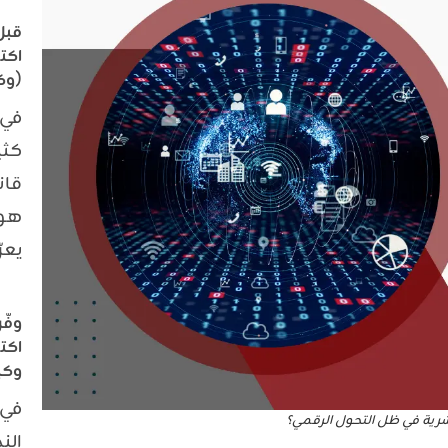
قبل
اكت
(وكي
في 
كثي
قان
هو 
يعر
اكت
وكي
في 
لبشرية في ظل التحول الرقمي؟
الن