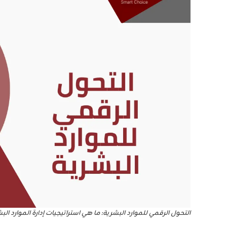
التحول الرقمي للموارد البشرية: ما هي استراتيجيات إدارة الموارد ا