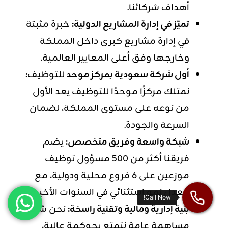
أهداف شركائنا.
تميّز في إدارة المشاريع الدولية:
خبرة مثبتة
في إدارة مشاريع كبرى داخل المملكة
وخارجها وفق أعلى المعايير العالمية.
أول شركة سعودية بمركز موحد
للتوظيف
:
نمتلك مركزًا موحدًا للتوظيف يعد الأول
من نوعه على مستوى المملكة، لضمان
السرعة والجودة.
شبكة واسعة وفريق متخصص:
يضم
فريقنا أكثر من 500 مسؤول توظيف
موزعين على 6 فروع محلية ودولية، مع
معدل نمو استثنائي في السنوات الأخيرة.
بنية إدارية ومالية وتقنية راسخة:
نحن شركة
مساهمة عامة نتمتع بحوكمة عالية،