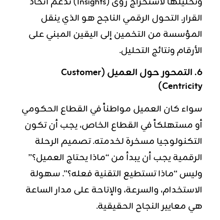
وتحليلها لاستخراج رؤى (Insights) تدعم اتخاذ
القرار. التحول الرقمي الناجح هو الذي ينقل
المؤسسة من التخمين إلى اليقين المبني على
الأرقام ونتائج التحليل.
6. التمحور حول العميل (Customer
Centricity)
سواء كان العميل مواطناً في القطاع الحكومي
أو مستهلكاً في القطاع الخاص، يجب أن تكون
التكنولوجيا مسخرة لخدمته. تصميم الرحلة
الرقمية يجب أن يبدأ من “ماذا يحتاج العميل؟”
وليس “ماذا تستطيع التقنية فعله؟”. سهولة
الاستخدام، والسرعة، والإتاحة على مدار الساعة
هي معايير النجاح الحقيقية.