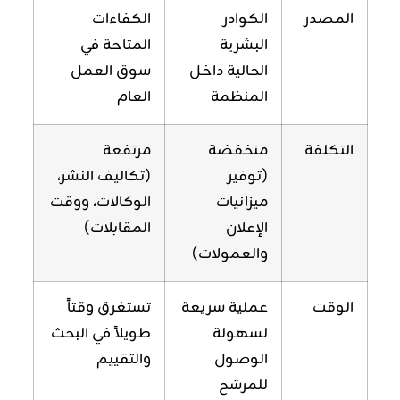
المصدر
الكوادر
الكفاءات
البشرية
المتاحة في
الحالية داخل
سوق العمل
المنظمة
العام
التكلفة
منخفضة
مرتفعة
(توفير
(تكاليف النشر،
ميزانيات
الوكالات، ووقت
الإعلان
المقابلات)
والعمولات)
الوقت
عملية سريعة
تستغرق وقتاً
لسهولة
طويلاً في البحث
الوصول
والتقييم
للمرشح