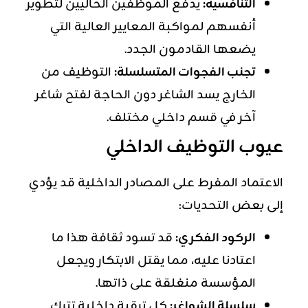
التنافسية:
يدفع الموظفين الحاليين لتطوير
أنفسهم لمواكبة المعايير العالية التي
يضعها القادمون الجدد.
تجنب الفجوات المتسلسلة:
التوظيف من
الخارج يسد الشاغر دون الحاجة لفتح شاغر
آخر في قسم داخلي مختلف.
عيوب التوظيف الداخلي
الاعتماد المفرط على المصادر الداخلية قد يؤدي
إلى بعض التحديات:
الركود الفكري:
قد تسود ثقافة هذا ما
اعتادنا عليه، مما يقتل الابتكار ويجعل
المؤسسة منغلقة على ذاتها.
سلسلة الشواغر:
كل ترقية داخلية تترك