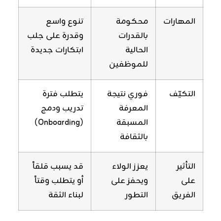
المهارات
محكومة
تنوع واسع
بالقدرات
وقدرة على جلب
الحالية
ابتكارات جديدة
للموظفين
التكيّف
فوري نتيجة
يتطلب فترة
المعرفة
تدريب ودمج
المسبقة
(Onboarding)
بالثقافة
التأثير
يعزز الولاء
قد يسبب قلقاً
على
ويحفز على
أو يتطلب وقتاً
الفريق
التطور
لبناء الثقة