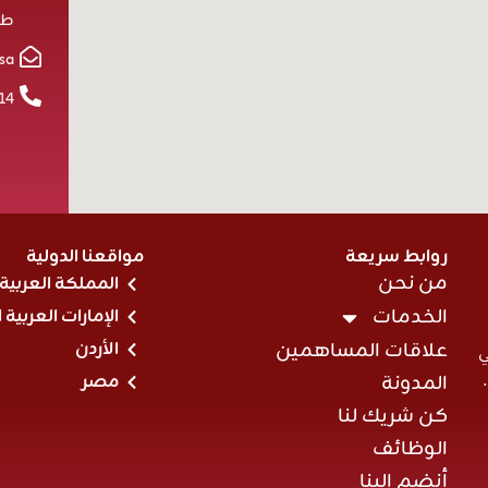
طر
sa
14
روابط سريعة
مواقعنا الدولية
من نحن
المملكة العربية
الخدمات
الإمارات العربية 
علاقات المساهمين
الأردن
ي
المدونة
مصر
كن شريك لنا
الوظائف
أنضم الينا