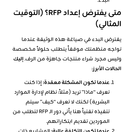
البدء.
متى يفترض إعداد RFP؟ (التوقيت
المثالي)
يفترض البدء في صياغة هذه الوثيقة عندما
تواجه منظمتك موقفاً يتطلب حلولاً مخصصة
وليس مجرد شراء منتجات جاهزة من الرف.
إليك
الحالات الأبرز
:
عندما تكون المشكلة معقدة:
إذا كنت
تعرف “ماذا” تريد (مثلاً: نظام لإدارة الموارد
البشرية) لكنك لا تعرف “كيف” سيتم
تنفيذه تقنياً هنا يأتي دور الـ RFP لتطلب من
الموردين تقديم ابتكاراتهم.
عندما تكون التكلفة عالية:
المشاريع ذات