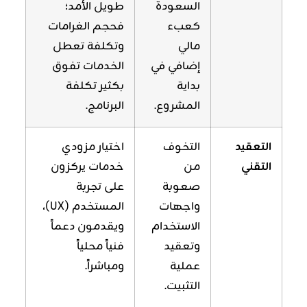
السعودة
طويل الأمد؛
كعبء
فحجم الغرامات
مالي
وتكلفة تعطل
إضافي في
الخدمات تفوق
بداية
بكثير تكلفة
المشروع.
البرنامج.
التعقيد
التخوف
اختيار مزودي
التقني
من
خدمات يركزون
صعوبة
على تجربة
واجهات
المستخدم (UX)،
الاستخدام
ويقدمون دعماً
وتعقيد
فنياً محلياً
عملية
ومباشراً.
التثبيت.