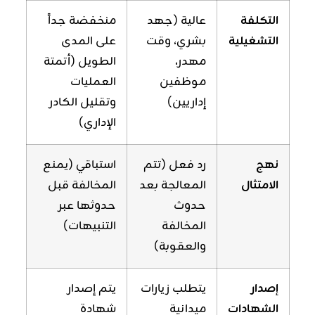
التكلفة
عالية (جهد
منخفضة جداً
التشغيلية
بشري، وقت
على المدى
مهدر،
الطويل (أتمتة
موظفين
العمليات
إداريين)
وتقليل الكادر
الإداري)
نهج
رد فعل (تتم
استباقي (يمنع
الامتثال
المعالجة بعد
المخالفة قبل
حدوث
حدوثها عبر
المخالفة
التنبيهات)
والعقوبة)
إصدار
يتطلب زيارات
يتم إصدار
الشهادات
ميدانية
شهادة