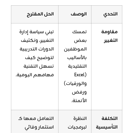
التحدي
الوصف
الحل المقترح
مقاومة
تمسك
تبني سياسة إدارة
التغيير
بعض
التغيير، وتكثيف
الموظفين
الدورات التدريبية
بالأساليب
لتوضيح كيف
التقليدية
تسهل التقنية
(Excel
مهامهم اليومية.
والورقيات)
ورفض
الأتمتة.
التكلفة
النظرة
التعامل معها كـ
التأسيسية
لبرمجيات
استثمار وقائي