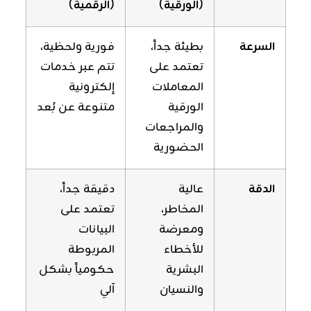
(الورقية)
(الرقمية)
السرعة
بطيئة جداً،
فورية ولحظية،
تعتمد على
تتم عبر خدمات
المعاملات
إلكترونية
الورقية
متنوعة عن بُعد
والمراجعات
الحضورية
الدقة
عالية
دقيقة جداً،
المخاطر،
تعتمد على
ومعرضة
البيانات
للأخطاء
المربوطة
البشرية
حكومياً بشكل
والنسيان
آلي