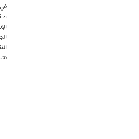
في 
مش
الإ
الج
الت
هنا