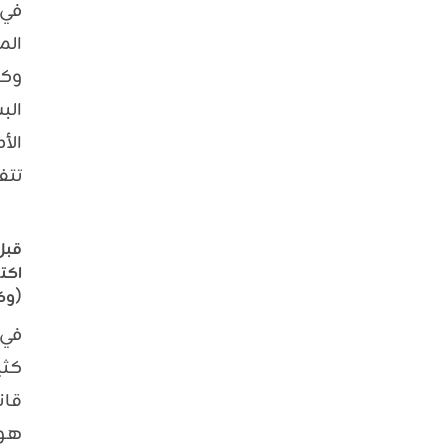
في 
الم
وكث
الب
الأ
تتف
قبل
اكت
(وكي
في 
كثي
قان
هو 