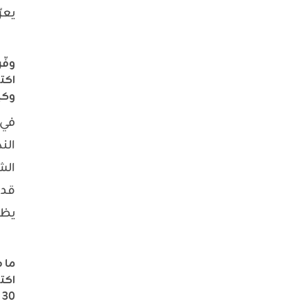
يعر
اكت
وكي
في 
الن
الش
قدر
يظ
ما 
اكت
30 يومًا