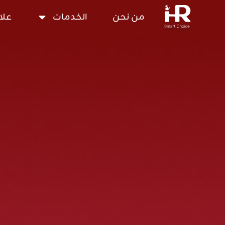
من نحن
الخدمات
علا