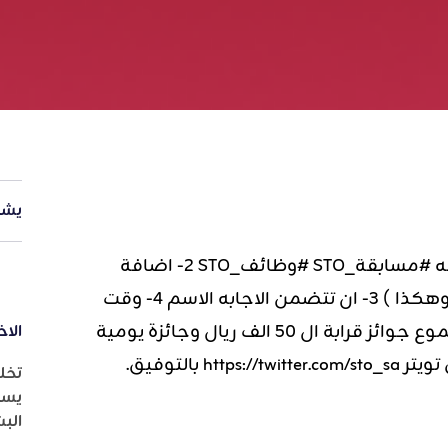
يشا
(شروط المسابقه ) ١-تتضمن الاجابه هشتاق المسابقه #مسابقة_STO #وظائف_STO ٢- اضافة
هشتاق جواب مع كل اجابه مثل (#جواب ١ #جواب٢ وهكذا ) ٣- ان تتضمن الاجابه الاسم ٤- وقت
نزول السوال الساعه ٥:٣٠ عصرا حتى ٢:٢٠ صباحاً بمجموع جوائز قرابة ال ٥٠ الف ريال وجائزة يومية
الاخ
تخل
يسا
الب