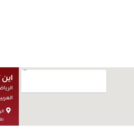
اين 
الريا
العربي
ال
طر
sa