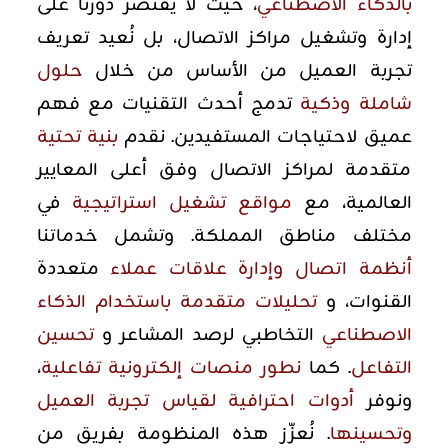
بالذكاء الاصطناعي
، حيث لا يقتصر دورنا على
إدارة وتشغيل مراكز الاتصال، بل نُعيد تعريف
تجربة العميل من الأساس من خلال
حلول
شاملة وذكية
تدمج أحدث التقنيات مع فهم
عميق لاحتياجات المستفيدين. نقدم
بنية تحتية
متقدمة لمراكز الاتصال وفق أعلى المعايير
العالمية، مع
مواقع تشغيل استراتيجية
في
مختلف مناطق المملكة. وتشمل خدماتنا
أنظمة اتصال وإدارة علاقات عملاء
متعددة
القنوات، و
تحليلات متقدمة باستخدام الذكاء
الاصطناعي
التخاطبي لرصد المشاعر و
تحسين
التفاعل
. كما
نطور منصات إلكترونية تفاعلية
،
ونوفر
أدوات احترافية لقياس تجربة العميل
وتحسينها
. نُعزّز هذه المنظومة بفريق من