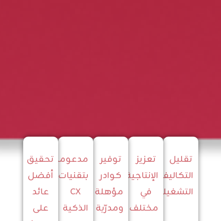
تقليل
تعزيز
توفير
مدعومة
تحقيق
التكاليف
الإنتاجية
كوادر
بتقنيات
أفضل
التشغيلية
في
مؤهلة
CX
عائد
مختلف
ومدرّبة
الذكية
على