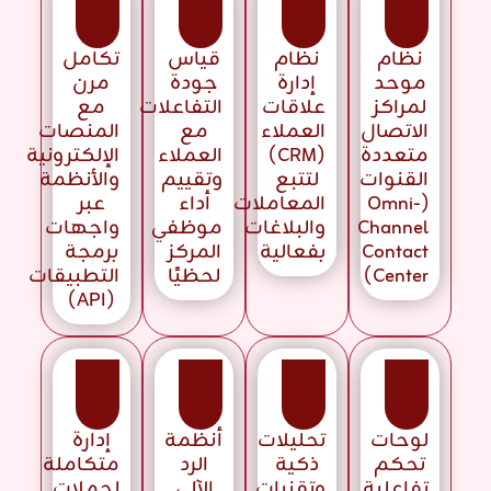
نظام
نظام
قياس
تكامل
موحد
إدارة
جودة
مرن
لمراكز
علاقات
التفاعلات
مع
الاتصال
العملاء
مع
المنصات
متعددة
(CRM)
العملاء
الإلكترونية
القنوات
لتتبع
وتقييم
والأنظمة
(Omni-
المعاملات
أداء
عبر
Channel
والبلاغات
موظفي
واجهات
Contact
بفعالية
المركز
برمجة
Center)
لحظيًا
التطبيقات
(API)
لوحات
تحليلات
أنظمة
إدارة
تحكم
ذكية
الرد
متكاملة
تفاعلية
وتقنيات
الآلي
لحملات