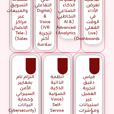
لعرض
الذكاء
التفاعلي
التسويق
الأداء
الصناعي
(Digital
والمبيعات
في
التخاطبي
&
عبر
الوقت
(AI &
Voice
مراكز
الفعلي
Advanced
IVR)
الاتصال
(Live
Analytics)
لتجربة
(Tele-
Dashboards)
أكثر
Sales)
سلاسة
قياس
أنظمة
التزام تام
دقيق
الذاتية
بمعايير
لتجربة
الذكية
الأمن
العميل
الصوتية
السيبراني
عبر
(Voice
وحماية
استبيانات
Self-
البيانات
ومؤشرات
Service
(Cybersecurity