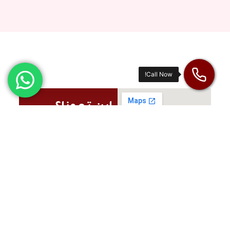
اين تجدنا؟
الرياض – المملكة
العربية السعودية
الرياض حي الحمراء
طريق الملك عبدالله
Info@ihr.sa
920000414