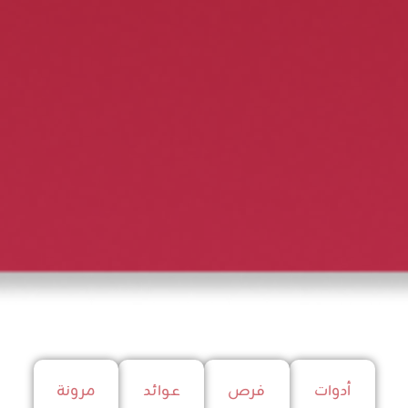
أدوات
فرص
عوائد
مرونة