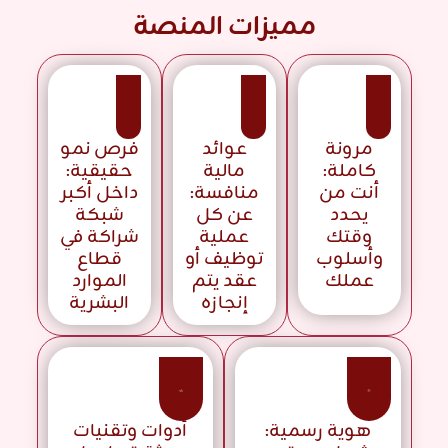
مميزات المنصة
مرونة
عوائد
فرص نمو
كاملة:
مالية
حقيقية:
أنت من
منافسة:
داخل أكبر
يحدد
عن كل
شبكة
وقتك
عملية
شراكة في
وأسلوب
توظيف أو
قطاع
عملك
عقد يتم
الموارد
إنجازه
البشرية
هوية رسمية:
أدوات وتقنيات