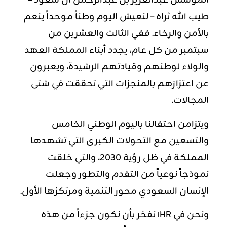
المؤسس عبدالعزيز بن عبدالرحمن آل سعود –
طيب الله ثراه – لنعيش اليوم وطناً موحداً ينعم
بالأمن والرخاء. ففي الثالث والعشرين من
سبتمبر من كل عام، يجدد أبناء المملكة العهد
والولاء لوطنهم وقيادتهم الرشيدة، ويعبرون
عن اعتزازهم بالمنجزات التي تحققت في شتى
المجالات.
ويتزامن احتفالنا باليوم الوطني الخامس
والتسعين مع التحولات الكبرى التي تشهدها
المملكة في ظل رؤية 2030، والتي خلقت
نموذجاً نوعياً من التقدم والتطور وجعلت
الإنسان السعودي محور التنمية ومرتكزها الأول.
ونحن في iHR نفخر بأن نكون جزءاً من هذه